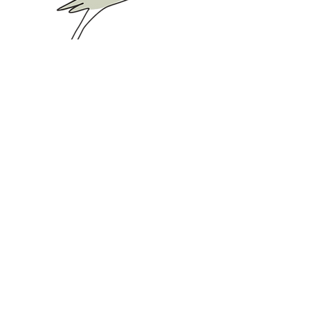
Michèle De Moore
Néreide