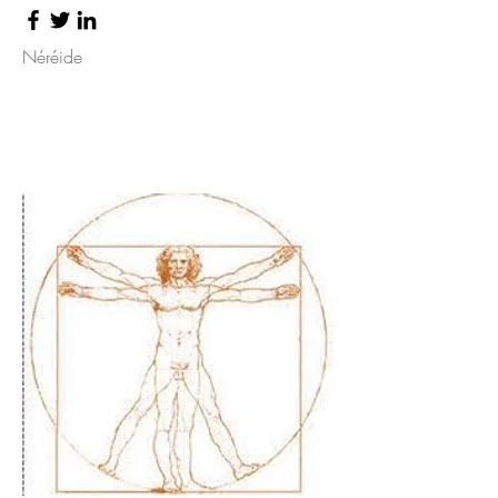
Néréide